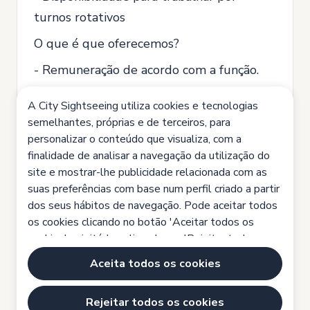
turnos rotativos
O que é que oferecemos?
- Remuneração de acordo com a função.
- Contrato de 40 horas semanais.
A City Sightseeing utiliza cookies e tecnologias
- Turnos rotativos (manhã - tarde) com 2
semelhantes, próprias e de terceiros, para
personalizar o conteúdo que visualiza, com a
dias de folgac.
finalidade de analisar a navegação da utilização do
- Contrato de 1 ano, renovável
site e mostrar-lhe publicidade relacionada com as
suas preferências com base num perfil criado a partir
Se estiver interessado, não hesite em
dos seus hábitos de navegação. Pode aceitar todos
enviar-nos o seu CV a
pessoas@city-
os cookies clicando no botão 'Aceitar todos os
sightseeing.pt
cookies', rejeitá-los clicando em 'Rejeitar todos os
cookies' ou configurá-los clicando em 'Definições de
Na City Sightseeing, estamos
Aceita todos os cookies
cookies'.
Política de cookies
comprometidos com a igualdade de
Rejeitar todos os cookies
oportunidades.