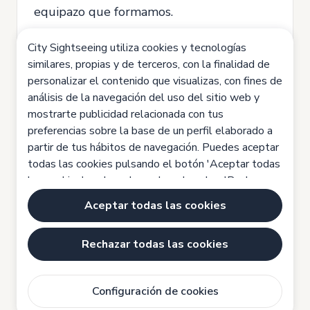
equipazo que formamos.
¿Qué ofrecemos?
City Sightseeing utiliza cookies y tecnologías
- Contrato sustitución por IT a 20horas a
similares, propias y de terceros, con la finalidad de
personalizar el contenido que visualizas, con fines de
la semana, de 7.00h a 11.00h
análisis de la navegación del uso del sitio web y
- De Lunes a Viernes
mostrarte publicidad relacionada con tus
preferencias sobre la base de un perfil elaborado a
- Formar parte de un gran equipo de
partir de tus hábitos de navegación. Puedes aceptar
trabajo.
todas las cookies pulsando el botón 'Aceptar todas
Si te interesa, envíanos tu CV.
las cookies', rechazarlas pulsando sobre 'Rechazar
todas las cookies' o configurarlas haciendo clic en
En City Sightseeing estamos
Aceptar todas las cookies
'Configuración de cookies'. Haz clic aquí para saber
comprometidos con la igualdad de
más:
Política de cookies
Rechazar todas las cookies
oportunidades.
Configuración de cookies